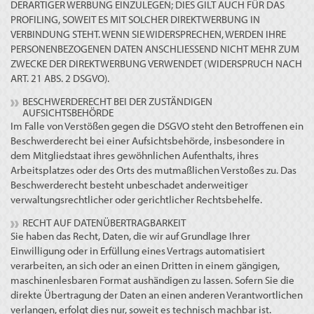
DERARTIGER WERBUNG EINZULEGEN; DIES GILT AUCH FÜR DAS
PROFILING, SOWEIT ES MIT SOLCHER DIREKTWERBUNG IN
VERBINDUNG STEHT. WENN SIE WIDERSPRECHEN, WERDEN IHRE
PERSONENBEZOGENEN DATEN ANSCHLIESSEND NICHT MEHR ZUM
ZWECKE DER DIREKTWERBUNG VERWENDET (WIDERSPRUCH NACH
ART. 21 ABS. 2 DSGVO).
BESCHWERDERECHT BEI DER ZUSTÄNDIGEN
AUFSICHTSBEHÖRDE
Im Falle von Verstößen gegen die DSGVO steht den Betroffenen ein
Beschwerderecht bei einer Aufsichtsbehörde, insbesondere in
dem Mitgliedstaat ihres gewöhnlichen Aufenthalts, ihres
Arbeitsplatzes oder des Orts des mutmaßlichen Verstoßes zu. Das
Beschwerderecht besteht unbeschadet anderweitiger
verwaltungsrechtlicher oder gerichtlicher Rechtsbehelfe.
RECHT AUF DATENÜBERTRAGBARKEIT
Sie haben das Recht, Daten, die wir auf Grundlage Ihrer
Einwilligung oder in Erfüllung eines Vertrags automatisiert
verarbeiten, an sich oder an einen Dritten in einem gängigen,
maschinenlesbaren Format aushändigen zu lassen. Sofern Sie die
direkte Übertragung der Daten an einen anderen Verantwortlichen
verlangen, erfolgt dies nur, soweit es technisch machbar ist.