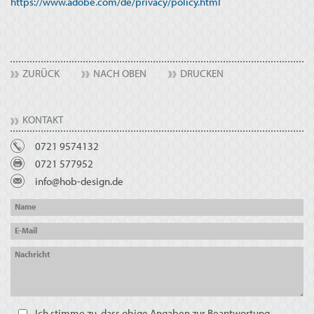
https://www.adobe.com/de/privacy/policy.html
ZURÜCK
NACH OBEN
DRUCKEN
KONTAKT
0721 9574132
0721 577952
info@hob-design.de
Name
E-Mail
Nachricht
Ich stimme zu, dass obige Angaben zur Beantwortung