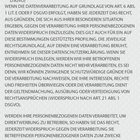
DSGVO)
WENN DIE DATENVERARBEITUNG AUF GRUNDLAGE VON ART. 6 ABS.
1 LIT. E ODER F DSGVO ERFOLGT, HABEN SIE JEDERZEIT DAS RECHT,
AUS GRÜNDEN, DIE SICH AUS IHRER BESONDEREN SITUATION
ERGEBEN, GEGEN DIE VERARBEITUNG IHRER PERSONENBEZOGENEN
DATEN WIDERSPRUCH EINZULEGEN; DIES GILT AUCH FÜR EIN AUF
DIESE BESTIMMUNGEN GESTÜTZTES PROFILING. DIE JEWEILIGE
RECHTSGRUNDLAGE, AUF DENEN EINE VERARBEITUNG BERUHT,
ENTNEHMEN SIE DIESER DATENSCHUTZERKLÄRUNG. WENN SIE
WIDERSPRUCH EINLEGEN, WERDEN WIR IHRE BETROFFENEN
PERSONENBEZOGENEN DATEN NICHT MEHR VERARBEITEN, ES SEI
DENN, WIR KÖNNEN ZWINGENDE SCHUTZWÜRDIGE GRÜNDE FÜR
DIE VERARBEITUNG NACHWEISEN, DIE IHRE INTERESSEN, RECHTE
UND FREIHEITEN ÜBERWIEGEN ODER DIE VERARBEITUNG DIENT
DER GELTENDMACHUNG, AUSÜBUNG ODER VERTEIDIGUNG VON
RECHTSANSPRÜCHEN (WIDERSPRUCH NACH ART. 21 ABS. 1
DSGVO).
WERDEN IHRE PERSONENBEZOGENEN DATEN VERARBEITET, UM
DIREKTWERBUNG ZU BETREIBEN, SO HABEN SIE DAS RECHT,
JEDERZEIT WIDERSPRUCH GEGEN DIE VERARBEITUNG SIE
BETREFFENDER PERSONENBEZOGENER DATEN ZUM ZWECKE