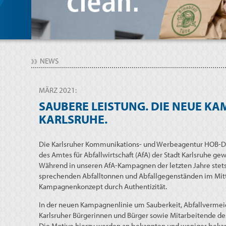
NEWS
MÄRZ 2021:
SAUBERE LEISTUNG. DIE NEUE KA
KARLSRUHE.
Die Karlsruher Kommunikations- und Werbeagentur HOB-DE
des Amtes für Abfallwirtschaft (AfA) der Stadt Karlsruhe ge
Während in unseren AfA-Kampagnen der letzten Jahre stets 
sprechenden Abfalltonnen und Abfallgegenständen im Mitt
Kampagnenkonzept durch Authentizität.
In der neuen Kampagnenlinie um Sauberkeit, Abfallverm
Karlsruher Bürgerinnen und Bürger sowie Mitarbeitende des
Die Motive hierzu werden an bekannten und weniger bekan