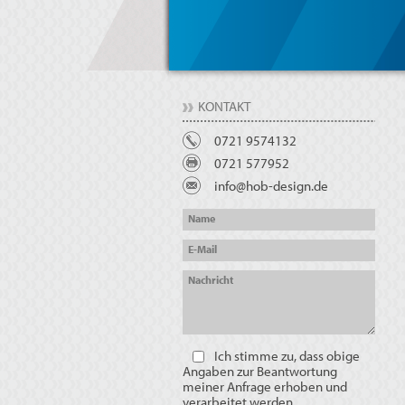
KONTAKT
0721 9574132
0721 577952
info@hob-design.de
Name
E-Mail
Nachricht
Ich stimme zu, dass obige
Angaben zur Beantwortung
meiner Anfrage erhoben und
verarbeitet werden.